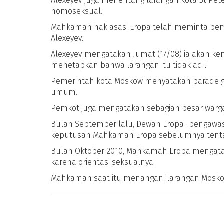
Alexeyev juga menentang larangan kota St P
homoseksual."
Mahkamah hak asasi Eropa telah meminta pem
Alexeyev.
Alexeyev mengatakan Jumat (17/08) ia akan k
menetapkan bahwa larangan itu tidak adil.
Pemerintah kota Moskow menyatakan parade g
umum.
Pemkot juga mengatakan sebagian besar warga
Bulan September lalu, Dewan Eropa -pengawas
keputusan Mahkamah Eropa sebelumnya tentan
Bulan Oktober 2010, Mahkamah Eropa mengatak
karena orientasi seksualnya.
Mahkamah saat itu menangani larangan Moskow