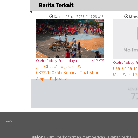
Berita Terkait
Sabtu, 06 Jun 2026, 11:19:26 WIB
Minggu
173 View
Oleh : Robby Prihandaya
Oleh : Robby P
Jual Obat Miso Jakarta Wa
Usai China, 
082221005617 Sebagai Obat Aborsi
Miss World 2
Ampuh Di Jakarta
-->
Haloo!
, Kami berkomitmen memberikan layanan terbaik 