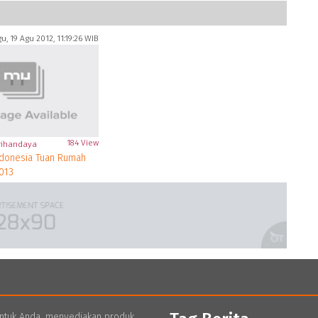
, 19 Agu 2012, 11:19:26 WIB
184 View
rihandaya
Indonesia Tuan Rumah
013
untuk Anda, menyediakan produk