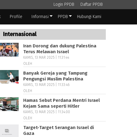
Login PPDB
Daftar PPDB
k
Profile
Informasi
PPDB
Hubungi Kami
Internasional
Iran Dorong dan dukung Palestina
Terus Melawan Israel
KAMIS, 13 MAR 2025 | 11:31:44
OLEH
Banyak Gereja yang Tampung
Pengungsi Muslim Palestina
KAMIS, 13 MAR 2025 | 11:33:46
OLEH
Hamas Sebut Perdana Mentri Israel
Kejam Sama seperti Hitler
KAMIS, 13 MAR 2025 | 11:34:00
OLEH
Target-Target Serangan Israel di
Gaza