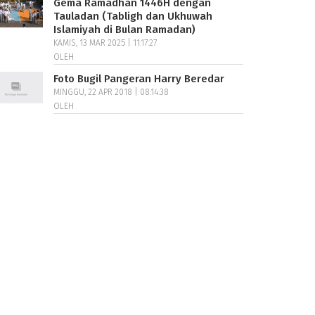
Gema Ramadhan 1446H dengan
Tauladan (Tabligh dan Ukhuwah
Islamiyah di Bulan Ramadan)
KAMIS, 13 MAR 2025 | 11:17:27
OLEH
Foto Bugil Pangeran Harry Beredar
MINGGU, 22 APR 2018 | 08:14:38
OLEH