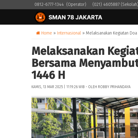
0812-6777-1344 (Operator)
(021) 4605887 (Sekolah
Home
»
Internasional
» Melaksanakan Kegiatan Doa
Melaksanakan Kegia
Bersama Menyambut
1446 H
KAMIS, 13 MAR 2025 | 11:19:26 WIB - OLEH ROBBY PRIHANDAYA