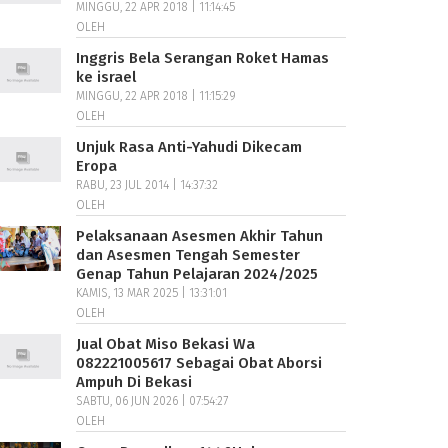
MINGGU, 22 APR 2018 | 11:14:45
OLEH
Inggris Bela Serangan Roket Hamas
ke israel
MINGGU, 22 APR 2018 | 11:15:29
OLEH
Unjuk Rasa Anti-Yahudi Dikecam
Eropa
RABU, 23 JUL 2014 | 14:37:32
OLEH
Pelaksanaan Asesmen Akhir Tahun
dan Asesmen Tengah Semester
Genap Tahun Pelajaran 2024/2025
KAMIS, 13 MAR 2025 | 13:31:01
OLEH
Jual Obat Miso Bekasi Wa
082221005617 Sebagai Obat Aborsi
Ampuh Di Bekasi
SABTU, 06 JUN 2026 | 07:54:27
OLEH